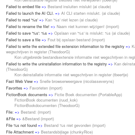
Failed to embed file
=>
Bestand insluiten mislukt
(
ai claude
)
Failed to launch the AI CLI.
=>
AI CLI starten mislukt.
(
ai claude
)
Failed to read '%s'
=>
Kan '%s' niet lezen
(
ai claude
)
Failed to rename the file!
=>
Naam niet kunnen wijzigen!
(
import
)
Failed to save '%s': %s
=>
Opslaan van '%s' is mislukt: %s
(
ai claude
)
Failed to save a file
=>
Fout bij opslaan bestand
(
import
)
Failed to write the extended file extension information to the registry
=>
K
wegschrijven in register
(
TheodoorG
)
Kon uitgebreide bestandsextensie informatie niet wegschrijven in regi
Failed to write the uninstallation information to the registry
=>
Kan deïnstal
(
TheodoorG
)
Kon deinstallatie informatie niet wegschrijven in register (
tbeertje
)
Fast Web View
=>
Snelle browserweergave
(
nicolasseveryns
)
Favorites
=>
Favorieten
(
import
)
FictionBook documents
=>
Fictie Boek documenten
(
PortableApp
)
FictionBook documenten (
ruud_kok
)
FictionBookdocumenten (
TheodoorG
)
File:
=>
Bestand:
(
import
)
&File
=>
&Bestand
(
import
)
File %s not found
=>
Bestand %s niet gevonden
(
import
)
File Attachment
=>
Bestandsbijlage
(
chunkyRice
)