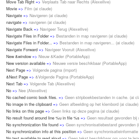
Move Tab Right
=>
Verplaats Tab naar Rechts
(
Alexeilive
)
Movie
=>
Film
(
ai claude
)
Navigate
=>
Navigeren
(
ai claude
)
navigate
=>
navigeren
(
ai claude
)
Navigate Back
=>
Navigeer Terug
(
Alexeilive
)
Navigate Files in Folder
=>
Bestanden in map navigeren
(
ai claude
)
Navigate Files in Folder...
=>
Bestanden in map navigeren...
(
ai claude
)
Navigate Forward
=>
Navigeer Vooruit
(
Alexeilive
)
New &window
=>
Nieuw &Kader
(
PortableApp
)
New version available
=>
Nieuwe versie beschikbaar
(
PortableApp
)
Next Page
=>
Volgende pagina
(
import
)
&Next Page
=>
&Volgende Pagina
(
PortableApp
)
Next Tab
=>
Volgende Tab
(
Alexeilive
)
No
=>
Nee
(
Alexeilive
)
No cached comic book files.
=>
Geen stripboekbestanden in cache.
(
ai c
No image in the clipboard
=>
Geen afbeelding op het klembord
(
ai claude
)
No links on this page
=>
Geen links op deze pagina
(
ai claude
)
No result found around line %u in file %s
=>
Geen resultaat gevonden bij
No synchronization file found
=>
Geen synchronisatiebestand gevonden
(
No synchronization info at this position
=>
Geen synchronisatieinformatie
No text available to read aloud
=>
Geen tekst beschikbaar om voor te lez