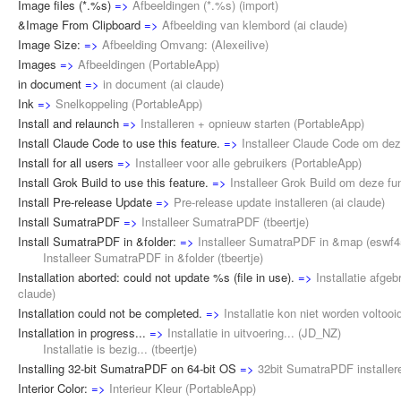
Image files (*.%s)
=>
Afbeeldingen (*.%s)
(
import
)
&Image From Clipboard
=>
Afbeelding van klembord
(
ai claude
)
Image Size:
=>
Afbeelding Omvang:
(
Alexeilive
)
Images
=>
Afbeeldingen
(
PortableApp
)
in document
=>
in document
(
ai claude
)
Ink
=>
Snelkoppeling
(
PortableApp
)
Install and relaunch
=>
Installeren + opnieuw starten
(
PortableApp
)
Install Claude Code to use this feature.
=>
Installeer Claude Code om deze
Install for all users
=>
Installeer voor alle gebruikers
(
PortableApp
)
Install Grok Build to use this feature.
=>
Installeer Grok Build om deze fun
Install Pre-release Update
=>
Pre-release update installeren
(
ai claude
)
Install SumatraPDF
=>
Installeer SumatraPDF
(
tbeertje
)
Install SumatraPDF in &folder:
=>
Installeer SumatraPDF in &map
(
eswf4
Installeer SumatraPDF in &folder (
tbeertje
)
Installation aborted: could not update %s (file in use).
=>
Installatie afge
claude
)
Installation could not be completed.
=>
Installatie kon niet worden voltooi
Installation in progress...
=>
Installatie in uitvoering...
(
JD_NZ
)
Installatie is bezig... (
tbeertje
)
Installing 32-bit SumatraPDF on 64-bit OS
=>
32bit SumatraPDF installer
Interior Color:
=>
Interieur Kleur
(
PortableApp
)