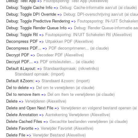
Debug: Test App
=>
Foutopsporing: Test App
(
Alexeilive
)
Debug: Toggle Cache Info
=>
Debug: Cache-informatie aan/uit
(
ai claude
)
Debug: Toggle DPI Override
=>
Debug: DPI-overschrijving aan/uit
(
ai cla
Debug: Toggle Predictive Rendering
=>
Foutopsporing: IN-/UIT Schakele
Debug: Toggle Render Queue Info
=>
Debug: Render Queue-informatie aan
Debug: Toggle Rtl
=>
Foutopsporing: IN/UIT Schakelen Rtl
(
Alexeilive
)
Decompress PDF
=>
Uitpakken PDF
(
Alexeilive
)
Decompress PDF...
=>
PDF decomprimeren...
(
ai claude
)
Decrypt PDF
=>
Decodeer PDF
(
Alexeilive
)
Decrypt PDF...
=>
PDF ontsleutelen...
(
ai claude
)
Default &Layout:
=>
Standaardopmaak:
(
niknetniko
)
Standaard opmaak: (
import
)
Default &Zoom:
=>
Standaard &zoom:
(
import
)
Del to delete
=>
Del om te verwijderen
(
ai claude
)
Del to remove item
=>
Del om item te verwijderen
(
ai claude
)
Delete
=>
Verwijderen
(
Alexeilive
)
Delete and Open Next File
=>
Verwijderen en volgend bestand openen
(
ai
Delete Annotation
=>
Aantekening Verwijderen
(
Alexeilive
)
Delete Cached Files
=>
Gecachte bestanden verwijderen
(
ai claude
)
Delete Favorite
=>
Verwijder Favoriet
(
Alexeilive
)
Delete File
=>
Verwijder Bestand
(
Alexeilive
)