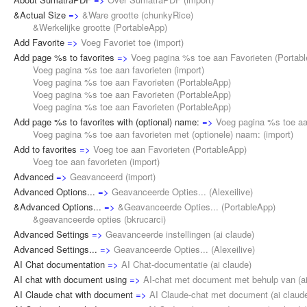
&Actual Size
=>
&Ware grootte
(
chunkyRice
)
&Werkelijke grootte (
PortableApp
)
Add Favorite
=>
Voeg Favoriet toe
(
import
)
Add page %s to favorites
=>
Voeg pagina %s toe aan Favorieten
(
Portab
Voeg pagina %s toe aan favorieten (
import
)
Voeg pagina %s toe aan Favorieten (
PortableApp
)
Voeg pagina %s toe aan Favorieten (
PortableApp
)
Voeg pagina %s toe aan Favorieten (
PortableApp
)
Add page %s to favorites with (optional) name:
=>
Voeg pagina %s toe aa
Voeg pagina %s toe aan favorieten met (optionele) naam: (
import
)
Add to favorites
=>
Voeg toe aan Favorieten
(
PortableApp
)
Voeg toe aan favorieten (
import
)
Advanced
=>
Geavanceerd
(
import
)
Advanced Options...
=>
Geavanceerde Opties...
(
Alexeilive
)
&Advanced Options...
=>
&Geavanceerde Opties...
(
PortableApp
)
&geavanceerde opties (
bkrucarci
)
Advanced Settings
=>
Geavanceerde instellingen
(
ai claude
)
Advanced Settings...
=>
Geavanceerde Opties...
(
Alexeilive
)
AI Chat documentation
=>
AI Chat-documentatie
(
ai claude
)
AI chat with document using
=>
AI-chat met document met behulp van
(
a
AI Claude chat with document
=>
AI Claude-chat met document
(
ai claud