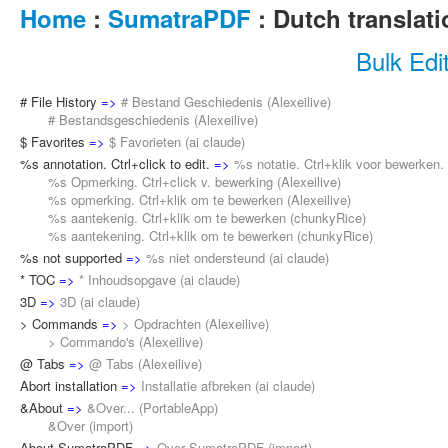
Home
:
SumatraPDF
: Dutch translat
Bulk Edi
# File History
=>
# Bestand Geschiedenis
(
Alexeilive
)
# Bestandsgeschiedenis (
Alexeilive
)
$ Favorites
=>
$ Favorieten
(
ai claude
)
%s annotation. Ctrl+click to edit.
=>
%s notatie. Ctrl+klik voor bewerken.
%s Opmerking. Ctrl+click v. bewerking (
Alexeilive
)
%s opmerking. Ctrl+klik om te bewerken (
Alexeilive
)
%s aantekenig. Ctrl+klik om te bewerken (
chunkyRice
)
%s aantekening. Ctrl+klik om te bewerken (
chunkyRice
)
%s not supported
=>
%s niet ondersteund
(
ai claude
)
* TOC
=>
* Inhoudsopgave
(
ai claude
)
3D
=>
3D
(
ai claude
)
> Commands
=>
> Opdrachten
(
Alexeilive
)
> Commando's (
Alexeilive
)
@ Tabs
=>
@ Tabs
(
Alexeilive
)
Abort installation
=>
Installatie afbreken
(
ai claude
)
&About
=>
&Over...
(
PortableApp
)
&Over (
import
)
About SumatraPDF
=>
Over SumatraPDF
(
import
)