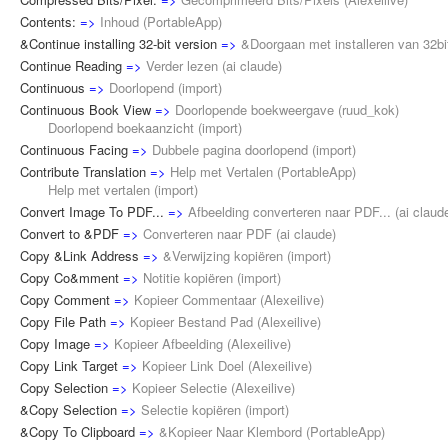
Contents:
=>
Inhoud
(
PortableApp
)
&Continue installing 32-bit version
=>
&Doorgaan met installeren van 32bi
Continue Reading
=>
Verder lezen
(
ai claude
)
Continuous
=>
Doorlopend
(
import
)
Continuous Book View
=>
Doorlopende boekweergave
(
ruud_kok
)
Doorlopend boekaanzicht (
import
)
Continuous Facing
=>
Dubbele pagina doorlopend
(
import
)
Contribute Translation
=>
Help met Vertalen
(
PortableApp
)
Help met vertalen (
import
)
Convert Image To PDF...
=>
Afbeelding converteren naar PDF...
(
ai claud
Convert to &PDF
=>
Converteren naar PDF
(
ai claude
)
Copy &Link Address
=>
&Verwijzing kopiëren
(
import
)
Copy Co&mment
=>
Notitie kopiëren
(
import
)
Copy Comment
=>
Kopieer Commentaar
(
Alexeilive
)
Copy File Path
=>
Kopieer Bestand Pad
(
Alexeilive
)
Copy Image
=>
Kopieer Afbeelding
(
Alexeilive
)
Copy Link Target
=>
Kopieer Link Doel
(
Alexeilive
)
Copy Selection
=>
Kopieer Selectie
(
Alexeilive
)
&Copy Selection
=>
Selectie kopiëren
(
import
)
&Copy To Clipboard
=>
&Kopieer Naar Klembord
(
PortableApp
)