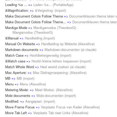
Loading %s ...
=>
Laden %s...
(
PortableApp
)
&Magnification:
=>
&Vergroting:
(
import
)
Make Document Colors Follow Theme
=>
Documentkleuren thema laten 
Make Document Colors Follow Theme...
=>
Documentkleuren thema laten
Man&ga Mode
=>
Man&gamodus
(
TheodoorG
)
Mangamodus (
TheodoorG
)
&Manual
=>
Handleiding
(
import
)
Manual On Website
=>
Handleiding op Website
(
Alexeilive
)
Markdown documents
=>
Markdown-documenten
(
ai claude
)
Match Case
=>
Hoofdlettergevoelig
(
import
)
&Match case
=>
Hoofd-/kleine letters toepassen
(
import
)
Match Whole Word
=>
Heel woord zoeken
(
ai claude
)
Max Aperture:
=>
Max Diafragmaopening:
(
Alexeilive
)
MB
=>
MB
(
import
)
Menu
=>
Menu
(
Alexeilive
)
Metering Mode:
=>
Meet Modus:
(
Alexeilive
)
Mobi documents
=>
Mobi-documenten
(
import
)
Modified:
=>
Aangepast:
(
import
)
Move Frame Focus
=>
Verplaats Focus van Kader
(
Alexeilive
)
Move Tab Left
=>
Verplaats Tab naar Links
(
Alexeilive
)