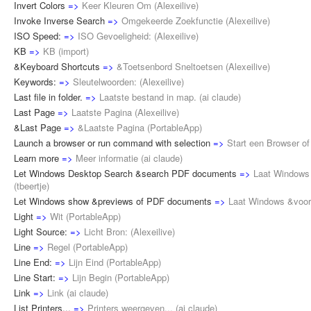
Invert Colors
=>
Keer Kleuren Om
(
Alexeilive
)
Invoke Inverse Search
=>
Omgekeerde Zoekfunctie
(
Alexeilive
)
ISO Speed:
=>
ISO Gevoeligheid:
(
Alexeilive
)
KB
=>
KB
(
import
)
&Keyboard Shortcuts
=>
&Toetsenbord Sneltoetsen
(
Alexeilive
)
Keywords:
=>
Sleutelwoorden:
(
Alexeilive
)
Last file in folder.
=>
Laatste bestand in map.
(
ai claude
)
Last Page
=>
Laatste Pagina
(
Alexeilive
)
&Last Page
=>
&Laatste Pagina
(
PortableApp
)
Launch a browser or run command with selection
=>
Start een Browser of
Learn more
=>
Meer informatie
(
ai claude
)
Let Windows Desktop Search &search PDF documents
=>
Laat Windows
(
tbeertje
)
Let Windows show &previews of PDF documents
=>
Laat Windows &voor
Light
=>
Wit
(
PortableApp
)
Light Source:
=>
Licht Bron:
(
Alexeilive
)
Line
=>
Regel
(
PortableApp
)
Line End:
=>
Lijn Eind
(
PortableApp
)
Line Start:
=>
Lijn Begin
(
PortableApp
)
Link
=>
Link
(
ai claude
)
List Printers...
=>
Printers weergeven...
(
ai claude
)