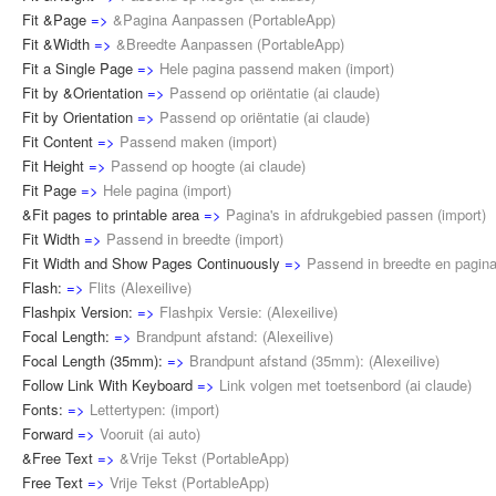
Fit &Page
=>
&Pagina Aanpassen
(
PortableApp
)
Fit &Width
=>
&Breedte Aanpassen
(
PortableApp
)
Fit a Single Page
=>
Hele pagina passend maken
(
import
)
Fit by &Orientation
=>
Passend op oriëntatie
(
ai claude
)
Fit by Orientation
=>
Passend op oriëntatie
(
ai claude
)
Fit Content
=>
Passend maken
(
import
)
Fit Height
=>
Passend op hoogte
(
ai claude
)
Fit Page
=>
Hele pagina
(
import
)
&Fit pages to printable area
=>
Pagina's in afdrukgebied passen
(
import
)
Fit Width
=>
Passend in breedte
(
import
)
Fit Width and Show Pages Continuously
=>
Passend in breedte en pagina
Flash:
=>
Flits
(
Alexeilive
)
Flashpix Version:
=>
Flashpix Versie:
(
Alexeilive
)
Focal Length:
=>
Brandpunt afstand:
(
Alexeilive
)
Focal Length (35mm):
=>
Brandpunt afstand (35mm):
(
Alexeilive
)
Follow Link With Keyboard
=>
Link volgen met toetsenbord
(
ai claude
)
Fonts:
=>
Lettertypen:
(
import
)
Forward
=>
Vooruit
(
ai auto
)
&Free Text
=>
&Vrije Tekst
(
PortableApp
)
Free Text
=>
Vrije Tekst
(
PortableApp
)