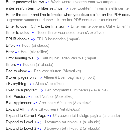
Enter password for %s
=>
Wachtwoord invoeren voor %s
(
import
)
enter search term to filter settings
=>
voer zoekterm in om instellingen te f
Enter the command line to invoke when you double-click on the PDF doc
uitgevoerd wanneer u dubbelklikt op het PDF-document:
(
ai claude
)
Enter to open, Ctrl + Enter in a tab
=>
Enter om te openen, Ctrl + Enter i
Enter to select
=>
Toets Enter voor selecteren
(
Alexeilive
)
EPUB ebooks
=>
EPUB-bestanden
(
import
)
Error:
=>
Fout:
(
ai claude
)
Error
=>
Fout
(
Alexeilive
)
Error loading %s
=>
Fout bij het laden van %s
(
import
)
Errors
=>
Fouten
(
ai claude
)
Esc to close
=>
Esc voor sluiten
(
Alexeilive
)
&Even pages only
=>
Alleen &Even pagina's
(
import
)
: Everything
=>
: Alles
(
Alexeilive
)
Execute a program
=>
Een programma uitvoeren
(
Alexeilive
)
Exif Version:
=>
Exif Versie:
(
Alexeilive
)
Exit Application
=>
Applicatie Afsluiten
(
Alexeilive
)
Expand All
=>
Alle Uitvouwen
(
PortableApp
)
Expand to Current Page
=>
Uitvouwen tot huidige pagina
(
ai claude
)
Expand to Level 1
=>
Uitvouwen tot niveau 1
(
ai claude
)
Expand to Level 2
=>
Uitvouwen tot niveau 2
(
ai claude
)