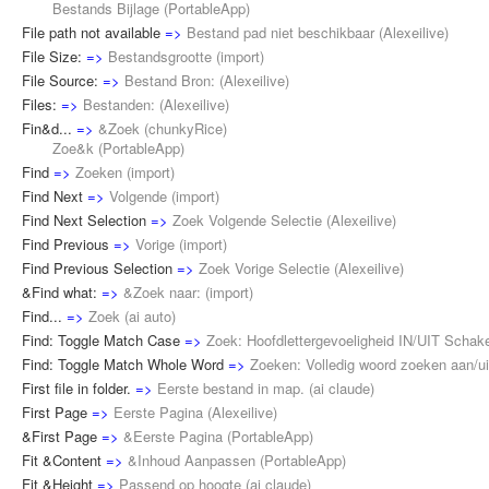
Bestands Bijlage (
PortableApp
)
File path not available
=>
Bestand pad niet beschikbaar
(
Alexeilive
)
File Size:
=>
Bestandsgrootte
(
import
)
File Source:
=>
Bestand Bron:
(
Alexeilive
)
Files:
=>
Bestanden:
(
Alexeilive
)
Fin&d...
=>
&Zoek
(
chunkyRice
)
Zoe&k (
PortableApp
)
Find
=>
Zoeken
(
import
)
Find Next
=>
Volgende
(
import
)
Find Next Selection
=>
Zoek Volgende Selectie
(
Alexeilive
)
Find Previous
=>
Vorige
(
import
)
Find Previous Selection
=>
Zoek Vorige Selectie
(
Alexeilive
)
&Find what:
=>
&Zoek naar:
(
import
)
Find...
=>
Zoek
(
ai auto
)
Find: Toggle Match Case
=>
Zoek: Hoofdlettergevoeligheid IN/UIT Schak
Find: Toggle Match Whole Word
=>
Zoeken: Volledig woord zoeken aan/ui
First file in folder.
=>
Eerste bestand in map.
(
ai claude
)
First Page
=>
Eerste Pagina
(
Alexeilive
)
&First Page
=>
&Eerste Pagina
(
PortableApp
)
Fit &Content
=>
&Inhoud Aanpassen
(
PortableApp
)
Fit &Height
=>
Passend op hoogte
(
ai claude
)