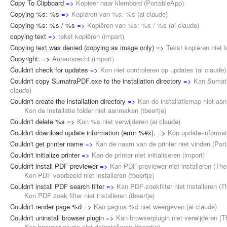
Copy To Clipboard
=>
Kopieer naar klembord
(
PortableApp
)
Copying %s: %s
=>
Kopiëren van %s: %s
(
ai claude
)
Copying %s: %s / %s
=>
Kopiëren van %s: %s / %s
(
ai claude
)
copying text
=>
tekst kopiëren
(
import
)
Copying text was denied (copying as image only)
=>
Tekst kopiëren niet 
Copyright:
=>
Auteursrecht
(
import
)
Couldn't check for updates
=>
Kon niet controleren op updates
(
ai claude
)
Couldn't copy SumatraPDF.exe to the installation directory
=>
Kan Sumatr
claude
)
Couldn't create the installation directory
=>
Kan de installatiemap niet a
Kon de installatie folder niet aanmaken (
tbeertje
)
Couldn't delete %s
=>
Kon %s niet verwijderen
(
ai claude
)
Couldn't download update information (error %#x).
=>
Kon update-informat
Couldn't get printer name
=>
Kan de naam van de printer niet vinden
(
Por
Couldn't initialize printer
=>
Kan de printer niet initialiseren
(
import
)
Couldn't install PDF previewer
=>
Kan PDF-previewer niet installeren
(
The
Kon PDF voorbeeld niet installeren (
tbeertje
)
Couldn't install PDF search filter
=>
Kan PDF-zoekfilter niet installeren
(
T
Kon PDF zoek filter niet installeren (
tbeertje
)
Couldn't render page %d
=>
Kan pagina %d niet weergeven
(
ai claude
)
Couldn't uninstall browser plugin
=>
Kan browserplugin niet verwijderen
(
T
Kon browser plugin niet deïnstalleren (
tbeertje
)