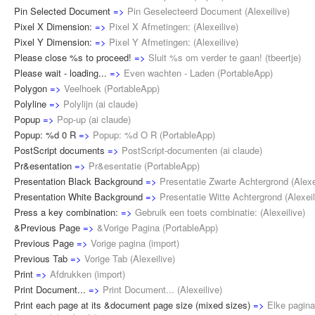
Pin Selected Document
=>
Pin Geselecteerd Document
(
Alexeilive
)
Pixel X Dimension:
=>
Pixel X Afmetingen:
(
Alexeilive
)
Pixel Y Dimension:
=>
Pixel Y Afmetingen:
(
Alexeilive
)
Please close %s to proceed!
=>
Sluit %s om verder te gaan!
(
tbeertje
)
Please wait - loading...
=>
Even wachten - Laden
(
PortableApp
)
Polygon
=>
Veelhoek
(
PortableApp
)
Polyline
=>
Polylijn
(
ai claude
)
Popup
=>
Pop-up
(
ai claude
)
Popup: %d 0 R
=>
Popup: %d O R
(
PortableApp
)
PostScript documents
=>
PostScript-documenten
(
ai claude
)
Pr&esentation
=>
Pr&esentatie
(
PortableApp
)
Presentation Black Background
=>
Presentatie Zwarte Achtergrond
(
Alexe
Presentation White Background
=>
Presentatie Witte Achtergrond
(
Alexei
Press a key combination:
=>
Gebruik een toets combinatie:
(
Alexeilive
)
&Previous Page
=>
&Vorige Pagina
(
PortableApp
)
Previous Page
=>
Vorige pagina
(
import
)
Previous Tab
=>
Vorige Tab
(
Alexeilive
)
Print
=>
Afdrukken
(
import
)
Print Document...
=>
Print Document...
(
Alexeilive
)
Print each page at its &document page size (mixed sizes)
=>
Elke pagin