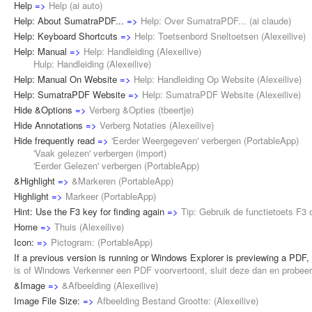
Help
=>
Help
(
ai auto
)
Help: About SumatraPDF...
=>
Help: Over SumatraPDF...
(
ai claude
)
Help: Keyboard Shortcuts
=>
Help: Toetsenbord Sneltoetsen
(
Alexeilive
)
Help: Manual
=>
Help: Handleiding
(
Alexeilive
)
Hulp: Handleiding (
Alexeilive
)
Help: Manual On Website
=>
Help: Handleiding Op Website
(
Alexeilive
)
Help: SumatraPDF Website
=>
Help: SumatraPDF Website
(
Alexeilive
)
Hide &Options
=>
Verberg &Opties
(
tbeertje
)
Hide Annotations
=>
Verberg Notaties
(
Alexeilive
)
Hide frequently read
=>
'Eerder Weergegeven' verbergen
(
PortableApp
)
'Vaak gelezen' verbergen (
import
)
'Eerder Gelezen' verbergen (
PortableApp
)
&Highlight
=>
&Markeren
(
PortableApp
)
Highlight
=>
Markeer
(
PortableApp
)
Hint: Use the F3 key for finding again
=>
Tip: Gebruik de functietoets F3
Home
=>
Thuis
(
Alexeilive
)
Icon:
=>
Pictogram:
(
PortableApp
)
If a previous version is running or Windows Explorer is previewing a PDF, c
is of Windows Verkenner een PDF voorvertoont, sluit deze dan en probeer
&Image
=>
&Afbeelding
(
Alexeilive
)
Image File Size:
=>
Afbeelding Bestand Grootte:
(
Alexeilive
)