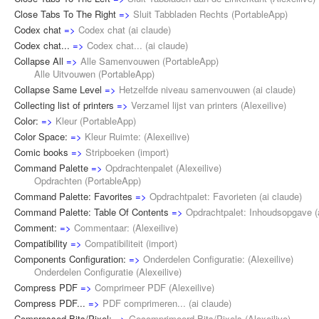
Close Tabs To The Right
=>
Sluit Tabbladen Rechts
(
PortableApp
)
Codex chat
=>
Codex chat
(
ai claude
)
Codex chat...
=>
Codex chat...
(
ai claude
)
Collapse All
=>
Alle Samenvouwen
(
PortableApp
)
Alle Uitvouwen (
PortableApp
)
Collapse Same Level
=>
Hetzelfde niveau samenvouwen
(
ai claude
)
Collecting list of printers
=>
Verzamel lijst van printers
(
Alexeilive
)
Color:
=>
Kleur
(
PortableApp
)
Color Space:
=>
Kleur Ruimte:
(
Alexeilive
)
Comic books
=>
Stripboeken
(
import
)
Command Palette
=>
Opdrachtenpalet
(
Alexeilive
)
Opdrachten (
PortableApp
)
Command Palette: Favorites
=>
Opdrachtpalet: Favorieten
(
ai claude
)
Command Palette: Table Of Contents
=>
Opdrachtpalet: Inhoudsopgave
(
Comment:
=>
Commentaar:
(
Alexeilive
)
Compatibility
=>
Compatibiliteit
(
import
)
Components Configuration:
=>
Onderdelen Configuratie:
(
Alexeilive
)
Onderdelen Configuratie (
Alexeilive
)
Compress PDF
=>
Comprimeer PDF
(
Alexeilive
)
Compress PDF...
=>
PDF comprimeren...
(
ai claude
)
Compressed Bits/Pixel:
=>
Gecomprimeerd Bits/Pixels
(
Alexeilive
)