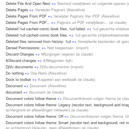
Delete File And Open Next
=>
Bestand verwijderen en volgende openen
(
Delete Pages
=>
Verwijder Pagina's
(
Alexeilive
)
Delete Pages From PDF
=>
Verwijder Pagina's Van PDF
(
Alexeilive
)
Delete Pages From PDF...
=>
Pagina's uit PDF verwijderen...
(
ai claude
)
Deleted %d cached comic book files, %d failed.
=>
%d gecachte stripboe
Deleted %d cached comic book files.
=>
%d gecachte stripboekbestanden
Deleted files removed from history: %d
=>
Verwijderde bestanden uit ges
Denied Permissions:
=>
Niet toegestaan:
(
import
)
Discard Changes
=>
Wijzigingen negeren
(
ai claude
)
&Discard changes
=>
&Weggooien
(
kjk
)
DjVu documents
=>
DjVu-documenten
(
import
)
Do nothing
=>
Doe Niets
(
Alexeilive
)
Dock to toolbar
=>
Koppelen aan werkbalk
(
ai claude
)
Document
=>
Document
(
Alexeilive
)
document
=>
document
(
ai claude
)
Document colors follow theme
=>
Documentkleuren volgen thema
(
ai cla
Document colors follow theme: Legacy (recolor text, background and ima
achtergrond en afbeeldingen inkleuren)
(
ai claude
)
Document colors follow theme: Off
=>
Documentkleuren volgen thema: Ui
Document colors follow theme: Smart (recolor text and background, not i
en achtergrond inkleuren, geen afbeeldingen)
(
ai claude
)