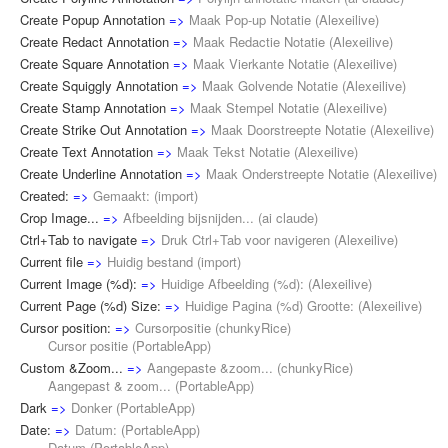
Create Popup Annotation
=>
Maak Pop-up Notatie
(
Alexeilive
)
Create Redact Annotation
=>
Maak Redactie Notatie
(
Alexeilive
)
Create Square Annotation
=>
Maak Vierkante Notatie
(
Alexeilive
)
Create Squiggly Annotation
=>
Maak Golvende Notatie
(
Alexeilive
)
Create Stamp Annotation
=>
Maak Stempel Notatie
(
Alexeilive
)
Create Strike Out Annotation
=>
Maak Doorstreepte Notatie
(
Alexeilive
)
Create Text Annotation
=>
Maak Tekst Notatie
(
Alexeilive
)
Create Underline Annotation
=>
Maak Onderstreepte Notatie
(
Alexeilive
)
Created:
=>
Gemaakt:
(
import
)
Crop Image...
=>
Afbeelding bijsnijden...
(
ai claude
)
Ctrl+Tab to navigate
=>
Druk Ctrl+Tab voor navigeren
(
Alexeilive
)
Current file
=>
Huidig bestand
(
import
)
Current Image (%d):
=>
Huidige Afbeelding (%d):
(
Alexeilive
)
Current Page (%d) Size:
=>
Huidige Pagina (%d) Grootte:
(
Alexeilive
)
Cursor position:
=>
Cursorpositie
(
chunkyRice
)
Cursor positie (
PortableApp
)
Custom &Zoom...
=>
Aangepaste &zoom...
(
chunkyRice
)
Aangepast & zoom... (
PortableApp
)
Dark
=>
Donker
(
PortableApp
)
Date:
=>
Datum:
(
PortableApp
)
Datum (
PortableApp
)