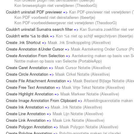
Kon browserplugin niet verwijderen (
TheodoorG
)
Couldn't uninstall PDF previewer
=>
Kan PDF-previewer niet verwijderen
(
Kon PDF voorbeeld niet deinstalleren (
tbeertje
)
Kon PDF-voorbeeldweergever niet verwijderen (
TheodoorG
)
Couldn't uninstall Sumatra search filter
=>
Kan Sumatra zoekfilter niet ver
Couldn't write %s to disk
=>
Kon %s niet op schijf wegschrijven
(
tbeertje
)
Create .lnk Shortcut
=>
Maak .lnk Snelkoppeling
(
Alexeilive
)
Create Annotation &Under Cursor
=>
Maak Aantekening Onder Cursor
(
Po
Create Annotation From Selection
=>
Aantekening maken op basis van Se
Notitie maken op basis van Selectie (
PortableApp
)
Create Caret Annotation
=>
Maak Cursor Notatie
(
Alexeilive
)
Create Circle Annotation
=>
Maak Cirkel Notatie
(
Alexeilive
)
Create File Attachment Annotation
=>
Maak Bestand Bijlage Notatie
(
Alex
Create Free Text Annotation
=>
Maak Vrije Tekst Notatie
(
Alexeilive
)
Create Highlight Annotation
=>
Maak Markeer Notatie
(
Alexeilive
)
Create Image Annotation From Clipboard
=>
Afbeeldingsannotatie maken
Create Ink Annotation
=>
Maak .Ink Notatie
(
Alexeilive
)
Create Line Annotation
=>
Maak Lijn Notatie
(
Alexeilive
)
Create Link Annotation
=>
Maak Link Notatie
(
Alexeilive
)
Create Polygon Annotation
=>
Maak Polygon Notatie
(
Alexeilive
)
Create Polyline Annotation
=>
Polylijn-annotatie maken
(
ai claude
)