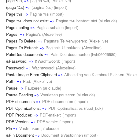
page %d,
=>
pagina %d,
(
Alexeilive
)
(page %s)
=>
(pagina %s)
(
import
)
Page %s
=>
Pagina %s
(
import
)
Page %u does not exist
=>
Pagina %u bestaat niet
(
ai claude
)
Page scaling
=>
Pagina schalen
(
import
)
Pages:
=>
Pagina's
(
Alexeilive
)
Pages To Delete:
=>
Pagina's Te Verwijderen:
(
Alexeilive
)
Pages To Extract:
=>
Pagina's Uitpakken:
(
Alexeilive
)
PalmDoc documents
=>
PalmDoc documenten
(
twh06026580
)
&Password:
=>
&Wachtwoord:
(
import
)
Password:
=>
Wachtwoord:
(
Alexeilive
)
Paste Image From Clipboard
=>
Afbeelding van Klembord Plakken
(
Alexei
Path:
=>
Pad:
(
Alexeilive
)
Pause
=>
Pauzeren
(
ai claude
)
Pause Reading
=>
Voorlezen pauzeren
(
ai claude
)
PDF documents
=>
PDF-documenten
(
import
)
PDF Optimizations:
=>
PDF Optimalisaties
(
ruud_kok
)
PDF Producer:
=>
PDF-maker:
(
import
)
PDF Version:
=>
PDF-versie:
(
import
)
Pin
=>
Vastmaken
(
ai claude
)
&Pin Document
=>
Document &Vastpinnen
(
import
)