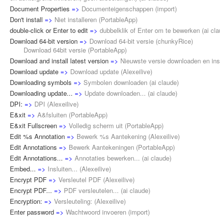
Document Properties
=>
Documenteigenschappen
(
import
)
Don't install
=>
Niet installeren
(
PortableApp
)
double-click or Enter to edit
=>
dubbelklik of Enter om te bewerken
(
ai cl
Download 64-bit version
=>
Download 64-bit versie
(
chunkyRice
)
Download 64bit versie (
PortableApp
)
Download and install latest version
=>
Nieuwste versie downloaden en ins
Download update
=>
Download update
(
Alexeilive
)
Downloading symbols
=>
Symbolen downloaden
(
ai claude
)
Downloading update...
=>
Update downloaden...
(
ai claude
)
DPI:
=>
DPI
(
Alexeilive
)
E&xit
=>
A&fsluiten
(
PortableApp
)
E&xit Fullscreen
=>
Volledig scherm uit
(
PortableApp
)
Edit %s Annotation
=>
Bewerk %s Aantekening
(
Alexeilive
)
Edit Annotations
=>
Bewerk Aantekeningen
(
PortableApp
)
Edit Annotations...
=>
Annotaties bewerken...
(
ai claude
)
Embed...
=>
Insluiten...
(
Alexeilive
)
Encrypt PDF
=>
Versleutel PDF
(
Alexeilive
)
Encrypt PDF...
=>
PDF versleutelen...
(
ai claude
)
Encryption:
=>
Versleuteling:
(
Alexeilive
)
Enter password
=>
Wachtwoord invoeren
(
import
)