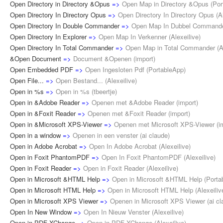
Open Directory in Directory &Opus
=>
Open Map in Directory &Opus
(
Por
Open Directory In Directory Opus
=>
Open Directory In Directory Opus
(
A
Open Directory In Double Commander
=>
Open Map In Dubbel Command
Open Directory In Explorer
=>
Open Map In Verkenner
(
Alexeilive
)
Open Directory In Total Commander
=>
Open Map in Total Commander
(
A
&Open Document
=>
Document &Openen
(
import
)
Open Embedded PDF
=>
Open Ingesloten Pdf
(
PortableApp
)
Open File...
=>
Open Bestand...
(
Alexeilive
)
Open in %s
=>
Open in %s
(
tbeertje
)
Open in &Adobe Reader
=>
Openen met &Adobe Reader
(
import
)
Open in &Foxit Reader
=>
Openen met &Foxit Reader
(
import
)
Open in &Microsoft XPS-Viewer
=>
Openen met Microsoft XPS-Viewer
(
i
Open in a window
=>
Openen in een venster
(
ai claude
)
Open in Adobe Acrobat
=>
Open In Adobe Acrobat
(
Alexeilive
)
Open in Foxit PhantomPDF
=>
Open In Foxit PhantomPDF
(
Alexeilive
)
Open in Foxit Reader
=>
Open in Foxit Reader
(
Alexeilive
)
Open in Microsoft &HTML Help
=>
Open in Microsoft &HTML Help
(
Porta
Open in Microsoft HTML Help
=>
Open in Microsoft HTML Help
(
Alexeiliv
Open in Microsoft XPS Viewer
=>
Openen in Microsoft XPS Viewer
(
ai c
Open In New Window
=>
Open In Nieuw Venster
(
Alexeilive
)
Open in PDF-XChange
=>
Open in PDF-XChange
(
Alexeilive
)