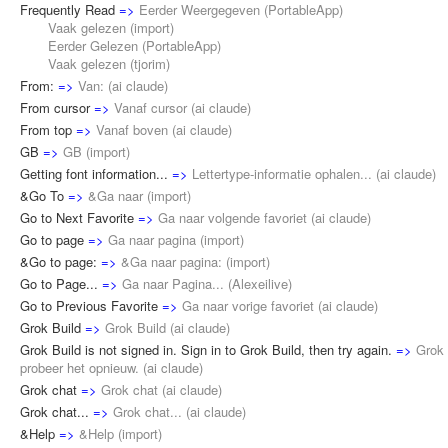
Frequently Read
=>
Eerder Weergegeven
(
PortableApp
)
Vaak gelezen (
import
)
Eerder Gelezen (
PortableApp
)
Vaak gelezen (
tjorim
)
From:
=>
Van:
(
ai claude
)
From cursor
=>
Vanaf cursor
(
ai claude
)
From top
=>
Vanaf boven
(
ai claude
)
GB
=>
GB
(
import
)
Getting font information...
=>
Lettertype-informatie ophalen...
(
ai claude
)
&Go To
=>
&Ga naar
(
import
)
Go to Next Favorite
=>
Ga naar volgende favoriet
(
ai claude
)
Go to page
=>
Ga naar pagina
(
import
)
&Go to page:
=>
&Ga naar pagina:
(
import
)
Go to Page...
=>
Ga naar Pagina...
(
Alexeilive
)
Go to Previous Favorite
=>
Ga naar vorige favoriet
(
ai claude
)
Grok Build
=>
Grok Build
(
ai claude
)
Grok Build is not signed in. Sign in to Grok Build, then try again.
=>
Grok 
probeer het opnieuw.
(
ai claude
)
Grok chat
=>
Grok chat
(
ai claude
)
Grok chat...
=>
Grok chat...
(
ai claude
)
&Help
=>
&Help
(
import
)