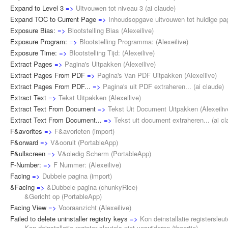
Expand to Level 3
=>
Uitvouwen tot niveau 3
(
ai claude
)
Expand TOC to Current Page
=>
Inhoudsopgave uitvouwen tot huidige pa
Exposure Bias:
=>
Blootstelling Bias
(
Alexeilive
)
Exposure Program:
=>
Blootstelling Programma:
(
Alexeilive
)
Exposure Time:
=>
Blootstelling Tijd:
(
Alexeilive
)
Extract Pages
=>
Pagina's Uitpakken
(
Alexeilive
)
Extract Pages From PDF
=>
Pagina's Van PDF Uitpakken
(
Alexeilive
)
Extract Pages From PDF...
=>
Pagina's uit PDF extraheren...
(
ai claude
)
Extract Text
=>
Tekst Uitpakken
(
Alexeilive
)
Extract Text From Document
=>
Tekst Uit Document Uitpakken
(
Alexeiliv
Extract Text From Document...
=>
Tekst uit document extraheren...
(
ai c
F&avorites
=>
F&avorieten
(
import
)
F&orward
=>
V&ooruit
(
PortableApp
)
F&ullscreen
=>
V&oledig Scherm
(
PortableApp
)
F-Number:
=>
F Nummer:
(
Alexeilive
)
Facing
=>
Dubbele pagina
(
import
)
&Facing
=>
&Dubbele pagina
(
chunkyRice
)
&Gericht op (
PortableApp
)
Facing View
=>
Vooraanzicht
(
Alexeilive
)
Failed to delete uninstaller registry keys
=>
Kon deinstallatie registersleut
Kon deinstallatie register sleutels niet verwijderen (
tbeertje
)