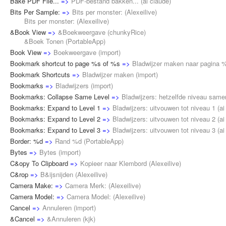
Bake PDF File...
=>
PDF-bestand bakken...
(
ai claude
)
Bits Per Sample:
=>
Bits per monster:
(
Alexeilive
)
Bits per monster: (
Alexeilive
)
&Book View
=>
&Boekweergave
(
chunkyRice
)
&Boek Tonen (
PortableApp
)
Book View
=>
Boekweergave
(
import
)
Bookmark shortcut to page %s of %s
=>
Bladwijzer maken naar pagina
Bookmark Shortcuts
=>
Bladwijzer maken
(
import
)
Bookmarks
=>
Bladwijzers
(
import
)
Bookmarks: Collapse Same Level
=>
Bladwijzers: hetzelfde niveau sam
Bookmarks: Expand to Level 1
=>
Bladwijzers: uitvouwen tot niveau 1
(
ai
Bookmarks: Expand to Level 2
=>
Bladwijzers: uitvouwen tot niveau 2
(
ai
Bookmarks: Expand to Level 3
=>
Bladwijzers: uitvouwen tot niveau 3
(
ai
Border: %d
=>
Rand %d
(
PortableApp
)
Bytes
=>
Bytes
(
import
)
C&opy To Clipboard
=>
Kopieer naar Klembord
(
Alexeilive
)
C&rop
=>
B&ijsnijden
(
Alexeilive
)
Camera Make:
=>
Camera Merk:
(
Alexeilive
)
Camera Model:
=>
Camera Model:
(
Alexeilive
)
Cancel
=>
Annuleren
(
import
)
&Cancel
=>
&Annuleren
(
kjk
)