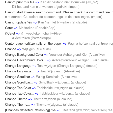
Cannot print this file
=>
Kan dit bestand niet afdrukken
(
JD_NZ
)
Dit bestand kan niet worden afgedrukt (
import
)
Cannot start inverse search command. Please check the command line in 
niet starten. Controleer de opdrachtregel in de instellingen.
(
import
)
Cannot update %s
=>
Kan %s niet bijwerken
(
ai claude
)
Caret
=>
Merkteken
(
PortableApp
)
&Caret
=>
&Invoegteken
(
chunkyRice
)
&Merkteken (
PortableApp
)
Center page hori&zontally on the paper
=>
Pagina horizontaal centreren o
Change
=>
Wijzigen
(
ai claude
)
Change Background Color
=>
Verander Achtergrond Kler
(
Alexeilive
)
Change Background Color...
=>
Achtergrondkleur wijzigen...
(
ai claude
)
Change Language
=>
Taal wijzigen (Change Language)
(
import
)
Change Language...
=>
Taal Wijzigen...
(
Alexeilive
)
Change Scrollbar
=>
Wijzig Scrolbalk
(
Alexeilive
)
Change Scrollbar...
=>
Schuifbalk wijzigen...
(
ai claude
)
Change Tab Color
=>
Tabbladkleur wijzigen
(
ai claude
)
Change Tab Color...
=>
Tabbladkleur wijzigen...
(
ai claude
)
Change Theme
=>
Thema wijzigen
(
ai claude
)
Change Theme...
=>
Thema wijzigen...
(
ai claude
)
[Changes detected; refreshing] %s
=>
[Bestand gewijzigd; verversen] %s