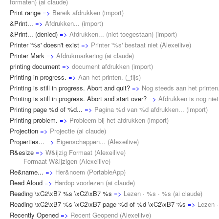
formaten)
(
ai claude
)
Print range
=>
Bereik afdrukken
(
import
)
&Print...
=>
Afdrukken...
(
import
)
&Print... (denied)
=>
Afdrukken... (niet toegestaan)
(
import
)
Printer '%s' doesn't exist
=>
Printer '%s' bestaat niet
(
Alexeilive
)
Printer Mark
=>
Afdrukmarkering
(
ai claude
)
printing document
=>
document afdrukken
(
import
)
Printing in progress.
=>
Aan het printen.
(
_tijs
)
Printing is still in progress. Abort and quit?
=>
Nog steeds aan het printen
Printing is still in progress. Abort and start over?
=>
Afdrukken is nog nie
Printing page %d of %d...
=>
Pagina %d van %d afdrukken...
(
import
)
Printing problem.
=>
Probleem bij het afdrukken
(
import
)
Projection
=>
Projectie
(
ai claude
)
Properties...
=>
Eigenschappen...
(
Alexeilive
)
R&esize
=>
W&ijzig Formaat
(
Alexeilive
)
Formaat W&ijzigen (
Alexeilive
)
Re&name...
=>
Her&noem
(
PortableApp
)
Read Aloud
=>
Hardop voorlezen
(
ai claude
)
Reading \xC2\xB7 %s \xC2\xB7 %s
=>
Lezen · %s · %s
(
ai claude
)
Reading \xC2\xB7 %s \xC2\xB7 page %d of %d \xC2\xB7 %s
=>
Lezen 
Recently Opened
=>
Recent Geopend
(
Alexeilive
)