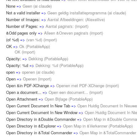
None
=>
Geen
(
ai claude
)
Not a valid installer
=>
Geen geldig installatieprogramma
(
ai claude
)
Number of Images:
=>
Aantal Afbeeldingen:
(
Alexeilive
)
Number of Pages:
=>
Aantal pagina's:
(
import
)
&Odd pages only
=>
Alleen &Oneven pagina's
(
import
)
(of %d)
=>
(van %d)
(
import
)
OK
=>
Ok
(
PortableApp
)
OK (
import
)
Opacity:
=>
Dekking
(
PortableApp
)
Opacity: %d
=>
Dekking: %d
(
PortableApp
)
open
=>
openen
(
ai claude
)
Open
=>
Openen
(
import
)
Open &in PDF-XChange
=>
Openen met PDF-XChange
(
import
)
Open a document...
=>
Open een document...
(
import
)
Open Attachment
=>
Open Bijlage
(
PortableApp
)
Open Current Document In New Tab
=>
Open Huidig Document In Nieuwe
Open Current Document In New Window
=>
Open Huidig Document In Ni
Open Directory in &Double Commander
=>
Open Map in &Double Comma
Open Directory in &Explorer
=>
Open Map in &Verkenner
(
PortableApp
)
Open Directory in &Total Commander
=>
Open Map in &TotalCommander