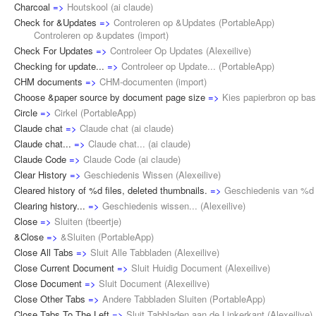
Charcoal
=>
Houtskool
(
ai claude
)
Check for &Updates
=>
Controleren op &Updates
(
PortableApp
)
Controleren op &updates (
import
)
Check For Updates
=>
Controleer Op Updates
(
Alexeilive
)
Checking for update...
=>
Controleer op Update...
(
PortableApp
)
CHM documents
=>
CHM-documenten
(
import
)
Choose &paper source by document page size
=>
Kies papierbron op ba
Circle
=>
Cirkel
(
PortableApp
)
Claude chat
=>
Claude chat
(
ai claude
)
Claude chat...
=>
Claude chat...
(
ai claude
)
Claude Code
=>
Claude Code
(
ai claude
)
Clear History
=>
Geschiedenis Wissen
(
Alexeilive
)
Cleared history of %d files, deleted thumbnails.
=>
Geschiedenis van %d b
Clearing history...
=>
Geschiedenis wissen...
(
Alexeilive
)
Close
=>
Sluiten
(
tbeertje
)
&Close
=>
&Sluiten
(
PortableApp
)
Close All Tabs
=>
Sluit Alle Tabbladen
(
Alexeilive
)
Close Current Document
=>
Sluit Huidig Document
(
Alexeilive
)
Close Document
=>
Sluit Document
(
Alexeilive
)
Close Other Tabs
=>
Andere Tabbladen Sluiten
(
PortableApp
)
Close Tabs To The Left
=>
Sluit Tabbladen aan de Linkerkant
(
Alexeilive
)