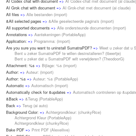
AI Codex chat with document
=>
AI Codex-chat met document
(
ai claude
AI Grok chat with document
=>
AI Grok-chat met document
(
ai claude
)
All files
=>
Alle bestanden
(
import
)
&All selected pages
=>
&Alle geselecteerde pagina's
(
import
)
All supported documents
=>
Alle ondersteunde documenten
(
import
)
Annotations
=>
Aantekeningen
(
PortableApp
)
Application:
=>
Programma:
(
import
)
Are you sure you want to uninstall SumatraPDF?
=>
Weet u zeker dat u 
Bent u zeker SumatraPDF te willen desinstalleren? (
tbeertje
)
Bent u zeker dat u SumatraPDF wilt verwijderen? (
TheodoorG
)
Attachment: %s
=>
Bijlage: %s
(
import
)
Author:
=>
Auteur:
(
import
)
Author: %s
=>
Auteur: %s
(
PortableApp
)
Automatic
=>
Automatisch
(
import
)
Automatically check for &updates
=>
Automatisch controleren op &updat
&Back
=>
&Terug
(
PortableApp
)
Back
=>
Terug
(
ai auto
)
Background Color:
=>
Achtergrondkleur:
(
chunkyRice
)
Achtergrond Kleur (
PortableApp
)
Achtergrondkleur (
chunkyRice
)
Bake PDF
=>
Print PDF
(
Alexeilive
)