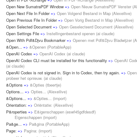
Open New SumatraPDF Window
=>
Open Nieuw SumatraPDF Venster
(
A
Open Next File In Folder
=>
Open Volgend Bestand in Map
(
Alexeilive
)
Open Previous File In Folder
=>
Open Vorig Bestand in Map
(
Alexeilive
)
Open Selected Document
=>
Open Geselecteerd Document
(
Alexeilive
)
Open Settings File
=>
Instellingenbestand openen
(
ai claude
)
Open With Pdf&Djvu Bookmarker
=>
Openen met Pdf&Djvu Bladwijzer
(
A
&Open...
=>
&Openen
(
PortableApp
)
OpenAI Codex
=>
OpenAI Codex
(
ai claude
)
OpenAI Codex CLI must be installed for this functionality
=>
OpenAI Codex
(
ai claude
)
OpenAI Codex is not signed in. Sign in to Codex, then try again.
=>
OpenA
probeer het opnieuw.
(
ai claude
)
&Options
=>
&Opties
(
tbeertje
)
Options...
=>
Opties...
(
Alexeilive
)
&Options...
=>
&Opties...
(
import
)
Orientation:
=>
Oriëntatie:
(
Alexeilive
)
P&roperties
=>
E&igenschappen
(
eswf45gdfdesdf
)
Eigenschappen (
import
)
Pa&ge...
=>
Pa&gina
(
PortableApp
)
Page:
=>
Pagina:
(
import
)