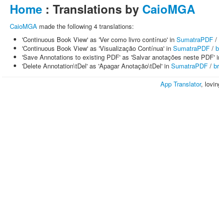
Home
: Translations by
CaioMGA
CaioMGA
made the following 4 translations:
'Continuous Book View' as 'Ver como livro contínuo' in
SumatraPDF
/
'Continuous Book View' as 'Visualização Contínua' in
SumatraPDF
/
b
'Save Annotations to existing PDF' as 'Salvar anotações neste PDF' 
'Delete Annotation\tDel' as 'Apagar Anotação\tDel' in
SumatraPDF
/
br
App Translator
, lovi