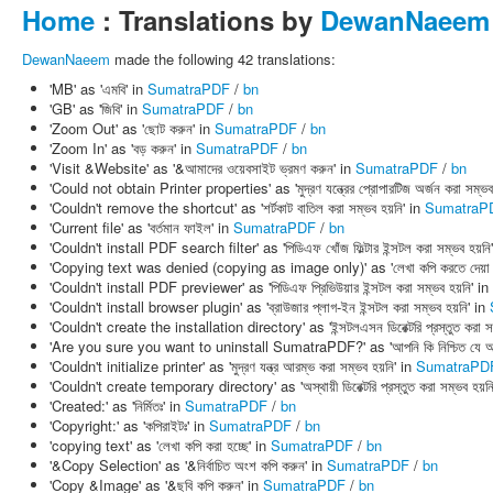
Home
: Translations by
DewanNaeem
DewanNaeem
made the following 42 translations:
'MB' as 'এমবি' in
SumatraPDF
/
bn
'GB' as 'জিবি' in
SumatraPDF
/
bn
'Zoom Out' as 'ছোট করুন' in
SumatraPDF
/
bn
'Zoom In' as 'বড় করুন' in
SumatraPDF
/
bn
'Visit &Website' as '&আমাদের ওয়েবসাইট ভ্রমণ করুন' in
SumatraPDF
/
bn
'Could not obtain Printer properties' as 'মুদ্রণ যন্ত্রের প্রোপারটিজ অর্জন করা সম্ভ
'Couldn't remove the shortcut' as 'শর্টকাট বাতিল করা সম্ভব হয়নি' in
SumatraP
'Current file' as 'বর্তমান ফাইল' in
SumatraPDF
/
bn
'Couldn't install PDF search filter' as 'পিডিএফ খোঁজ ফিল্টার ইন্সটল করা সম্ভব হয়নি
'Copying text was denied (copying as image only)' as 'লেখা কপি করতে দেয়া হয়নি
'Couldn't install PDF previewer' as 'পিডিএফ প্রিভিউয়ার ইন্সটল করা সম্ভব হয়নি' in
'Couldn't install browser plugin' as 'ব্রাউজার প্লাগ-ইন ইন্সটল করা সম্ভব হয়নি' in
'Couldn't create the installation directory' as 'ইন্সটলএসন ডিরেক্টরি প্রস্তুত করা স
'Are you sure you want to uninstall SumatraPDF?' as 'আপনি কি নিশ্চিত যে আপন
'Couldn't initialize printer' as 'মুদ্রণ যন্ত্র আরম্ভ করা সম্ভব হয়নি' in
SumatraPD
'Couldn't create temporary directory' as 'অস্থায়ী ডিরেক্টরি প্রস্তুত করা সম্ভব হয়ন
'Created:' as 'নির্মিতঃ' in
SumatraPDF
/
bn
'Copyright:' as 'কপিরাইটঃ' in
SumatraPDF
/
bn
'copying text' as 'লেখা কপি করা হচ্ছে' in
SumatraPDF
/
bn
'&Copy Selection' as '&নির্বাচিত অংশ কপি করুন' in
SumatraPDF
/
bn
'Copy &Image' as '&ছবি কপি করুন' in
SumatraPDF
/
bn