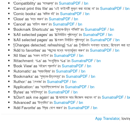
'Compatibility' as 'সামঞ্জস্য' in
SumatraPDF
/
bn
'Cannot print this file' as 'এই ফাইলটি মুদ্রণ করা যাচ্ছে না' in
SumatraPDF
/
bn
'Comic books' as 'কমিক বই' in
SumatraPDF
/
bn
'Close' as 'বন্ধ করুন' in
SumatraPDF
/
bn
'Cancel' as 'বাতিল করুন' in
SumatraPDF
/
bn
'Bookmark Shortcuts' as 'পুস্তক-চিহ্ন শর্টকাট' in
SumatraPDF
/
bn
'&All selected pages' as '&নির্বাচিত পৃষ্ঠাসমূহ' in
SumatraPDF
/
bn
'&All selected pages' as '&সকল নির্বাচিত পৃষ্ঠাসমূহ' in
SumatraPDF
/
bn
'[Changes detected; refreshing] %s' as '[পরিবর্তন সনাক্ত হয়েছে; রিফ্রেশ করা হচ
'Add to favorites' as 'পছন্দের মধ্যে অন্তর্ভুক্ত করুন' in
SumatraPDF
/
bn
'All files' as 'সকল ফাইল' in
SumatraPDF
/
bn
'Attachment: %s' as 'সংযুক্তিঃ %s' in
SumatraPDF
/
bn
'Book View' as 'বইরূপ প্রদর্শন' in
SumatraPDF
/
bn
'Automatic' as 'স্বয়ংক্রিয়' in
SumatraPDF
/
bn
'Bookmarks' as 'পুস্তক-চিহ্নসমূহ' in
SumatraPDF
/
bn
'Author:' as 'লেখকঃ' in
SumatraPDF
/
bn
'Application:' as 'অ্যাপ্লিকেশানঃ' in
SumatraPDF
/
bn
'Bytes' as 'বাইটসমূহ' in
SumatraPDF
/
bn
'&Don't ask me again' as '&আমাকে আর জিজ্ঞেস করবেন না' in
SumatraPDF
/
b
'Advanced' as 'উন্নমিত' in
SumatraPDF
/
bn
'Add Favorite' as 'প্রিয় যোগ করুন' in
SumatraPDF
/
bn
App Translator
, lovi