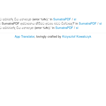
ාලයට සම්බන්ද විය නොහැක (error %#x).' in
SumatraPDF
/
si
බට SumatraPDF අස්ථාපනය කිරීමට අවශ්‍ය බවට විශ්වාසද?' in
SumatraPDF
/
si
ාලයට සම්බබන්ද විය නොහැක (error %#x).' in
SumatraPDF
/
si
App Translator
, lovingly crafted by
Krzysztof Kowalczyk