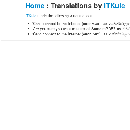
Home
: Translations by
ITKule
ITKule
made the following 3 translations:
'Can't connect to the Internet (error %#x).' as 'අන්තර්ජ
'Are you sure you want to uninstall SumatraPDF?' as 'ඔ
'Can't connect to the Internet (error %#x).' as 'අන්තර්ජ