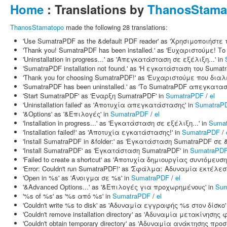
Home
: Translations by
ThanosStama
ThanosStamatopo
made the following 28 translations:
'Use SumatraPDF as the &default PDF reader' as 'Χρησιμοποιήστε 
'Thank you! SumatraPDF has been installed.' as 'Ευχαριστούμε! 
'Uninstallation in progress...' as 'Απεγκατάσταση σε εξέλιξη...' in
'SumatraPDF installation not found.' as 'Η εγκατάσταση του Suma
'Thank you for choosing SumatraPDF!' as 'Ευχαριστούμε που δια
'SumatraPDF has been uninstalled.' as 'Το SumatraPDF απεγκατασ
'Start SumatraPDF' as 'Έναρξη SumatraPDF' in
SumatraPDF
/
el
'Uninstallation failed' as 'Αποτυχία απεγκατάστασης' in
SumatraP
'&Options' as '&Επιλογές' in
SumatraPDF
/
el
'Installation in progress...' as 'Εγκατάσταση σε εξέλιξη...' in
Suma
'Installation failed!' as 'Αποτυχία εγκατάστασης!' in
SumatraPDF
/
'Install SumatraPDF in &folder:' as 'Εγκατάσταση SumatraPDF σε &f
'Install SumatraPDF' as 'Εγκατάσταση SumatraPDF' in
SumatraPD
'Failed to create a shortcut' as 'Αποτυχία δημιουργίας συντόμευση
'Error: Couldn't run SumatraPDF!' as 'Σφάλμα: Αδυναμία εκτέλεσ
'Open in %s' as 'Άνοιγμα σε %s' in
SumatraPDF
/
el
'&Advanced Options...' as '&Επιλογές για προχωρημένους' in
Sum
'%s of %s' as '%s από %s' in
SumatraPDF
/
el
'Couldn't write %s to disk' as 'Αδυναμία εγγραφής %s στον δίσκο'
'Couldn't remove installation directory' as 'Αδυναμία μετακίνησ
'Couldn't obtain temporary directory' as 'Αδυναμία ανάκτησης πρ