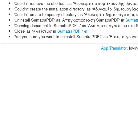
'Couldn't remove the shortcut' as 'Αδυναμία απομάκρυνσης συντό
'Couldn't create the installation directory' as 'Αδυναμία δημιου
'Couldn't create temporary directory' as 'Αδυναμία δημιουργίας 
'Uninstall SumatraPDF' as 'Απεγκατάσταση SumatraPDF' in
Sumat
'Opening document in SumatraPDF...' as 'Άνοιγμα εγγράφου στο 
'Close' as 'Κλείσιμο' in
SumatraPDF
/
el
'Are you sure you want to uninstall SumatraPDF?' as 'Είστε σίγ
App Translator
, lovi